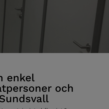
h enkel
ivatpersoner och
 Sundsvall