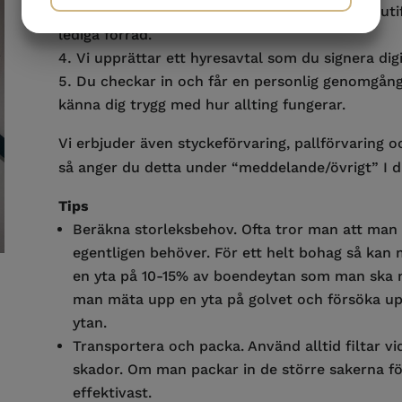
Vi kontaktar dig med ett eller flera Förslag uti
JA
NEJ
JA
NEJ
lediga förråd.
MARKNADSFÖRING
STATISTIK
Vi upprättar ett hyresavtal som du signera digit
Du checkar in och får en personlig genomgång oc
känna dig trygg med hur allting fungerar.
Vi erbjuder även styckeförvaring, pallförvaring 
så anger du detta under “meddelande/övrigt” I di
Tips
Beräkna storleksbehov. Ofta tror man att man be
egentligen behöver. För ett helt bohag så kan 
en yta på 10-15% av boendeytan som man ska ma
man mäta upp en yta på golvet och försöka u
ytan.
Transportera och packa. Använd alltid filtar vid
skador. Om man packar in de större sakerna förs
effektivast.