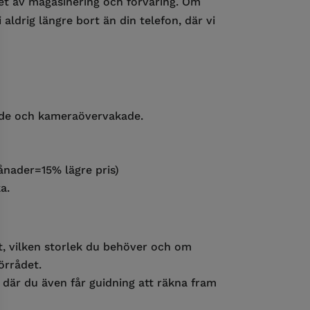
het av magasinering och förvaring. Om
aldrig längre bort än din telefon, där vi
rmade och kameraövervakade.
̊nader=15% lägre pris)
a.
et, vilken storlek du behöver och om
̈rrådet.
 där du även får guidning att räkna fram