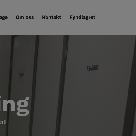
age
Om oss
Kontakt
Fyndlagret
ing
all