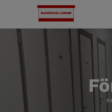
Fö
Fö