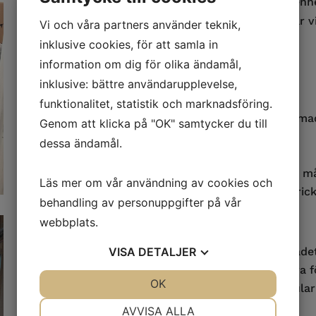
Här får du personlig service med 35 års erfaren
det är någon information som saknas här så är vi 
Vi och våra partners använder teknik,
nås dygnet runt på tel
060 – 10 20 50
inklusive cookies, för att samla in
information om dig för olika ändamål,
Fakta om våra förråd
inklusive: bättre användarupplevelse,
Vi erbjuder förråd i storlekar 1-15 kvm
funktionalitet, statistik och marknadsföring.
Våra förråd är varma, torra, ventilerade, la
Genom att klicka på "OK" samtycker du till
Centralt I Sundsvall, Bultgatan 5 & 7
dessa ändamål.
Fri parkering, bekväm I och urlastning.
15 dagar eller 3 månaders uppsägningstid (3 ma
Läs mer om vår användning av cookies och
Tilgängligt alla dagar 06-22 med din paserbrick
behandling av personuppgifter på vår
webbplats.
Så går det till att hyra förråd.
VISA
DETALJER
Du bestämmer dig för när du behöver förråd
möjligt ungefär hur länge som du behöver hyra fo
JA
NEJ
OK
JA
NEJ
Du gör en förfrågan till oss med vårt formular
NÖDVÄNDIG
INSTÄLLNINGAR
storleksbehovet.
AVVISA ALLA